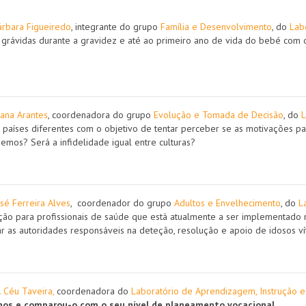
árbara Figueiredo
, integrante do grupo
Família e Desenvolvimento
, do
Lab
rávidas durante a gravidez e até ao primeiro ano de vida do bebé com o 
oana Arantes
, coordenadora do grupo
Evolução e Tomada de Decisão
, do
L
 países diferentes com o objetivo de tentar perceber se as motivações pa
zemos? Será a infidelidade igual entre culturas?
sé Ferreira Alves
, coordenador do grupo
Adultos e Envelhecimento
, do
L
ção para profissionais de saúde que está atualmente a ser implementado 
as autoridades responsáveis na deteção, resolução e apoio de idosos vít
. Céu Taveira,
coordenadora do
Laboratório de Aprendizagem, Instrução e
s e comparou-o com o seu nível de planeamento vocacional.​