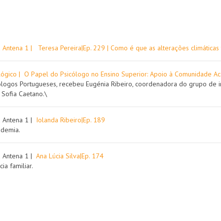
 Antena 1 | Teresa Pereira|Ep. 229 | Como é que as alterações climática
ológico | O Papel do Psicólogo no Ensino Superior: Apoio à Comunidade A
cólogos Portugueses, recebeu Eugénia Ribeiro, coordenadora do grupo de 
 Sofia Caetano.\
a Antena 1 |
Iolanda Ribeiro|Ep. 189
ndemia.
a Antena 1 |
Ana Lúcia Silva|Ep. 174
ia familiar.