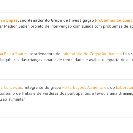
oão Lopes
, coordenador do Grupo de Investigação
Problemas de Com
 Melhor, Saber, projeto de intervenção com alunos com problemas de apr
na Paula Soares
, coordenadora do
Laboratório de Cognição Humana
fala s
inguísticas das crianças a partir de tenra idade, e avaliar o impacto dest
va Conceição
, integrante do grupo
Perturbações Alimentares
, do
Laboratór
 consumo de frutas e de verduras dos participantes, e levou a uma diminui
são alimentar.