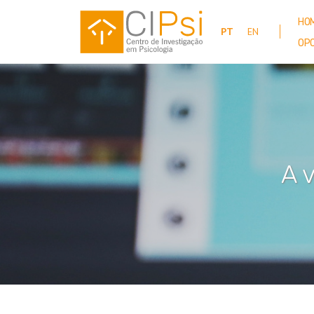
Passar
para
HO
PT
EN
o
OP
conteúdo
principal
A 
Paginação