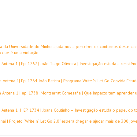
a da Universidade do Minho, ajuda-nos a perceber os contornos deste cas
 o que é uma violação
ntena 1 | Ep. 1767 | João Tiago Oliveira | Investigação estuda a resistê
Antena 1| Ep. 1764 João Batista | Programa Write 'n' Let Go Convida Estu
a Antena 1 | ep. 1738 Montserrat Comesaña | Que impacto tem aprender
Antena 1 | EP. 1734 | Joana Coutinho – Investigação estuda o papel do t
rinai | Projeto ´Write n´ Let Go 2.0" espera chegar e ajudar mais de 300 jo