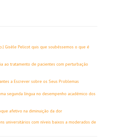
o.| Gisèle Pelicot quis que soubéssemos o que é
ncia ao tratamento de pacientes com perturbação
dantes a Escrever sobre os Seus Problemas
 uma segunda língua no desempenho académico dos
oque afetivo na diminuição da dor
vens universitários com níveis baixos a moderados de