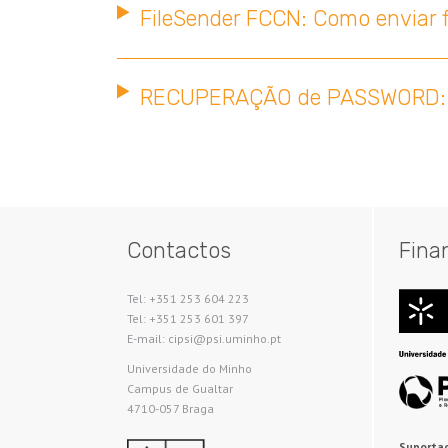
FileSender FCCN: Como enviar 
RECUPERAÇÃO de PASSWORD: Pre
Contactos
Fina
Tel: +351 253 604 223
Tel: +351 253 601 397
E-mail: cipsi@psi.uminho.pt
Universidade do Minho​
Campus de Gualtar
4710-057 Braga
Suportad