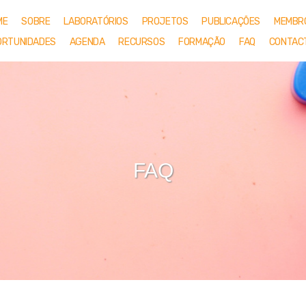
ME
SOBRE
LABORATÓRIOS
PROJETOS
PUBLICAÇÕES
MEMBR
ORTUNIDADES
AGENDA
RECURSOS
FORMAÇÃO
FAQ
CONTAC
FAQ