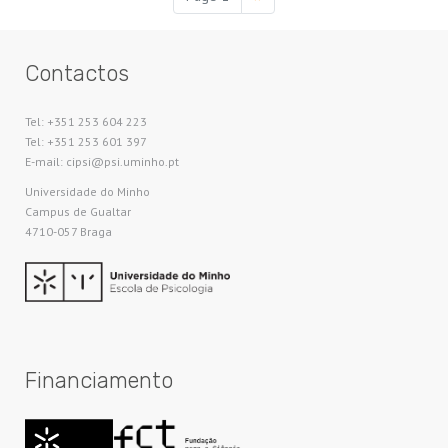
página
Contactos
Tel: +351 253 604 223
Tel: +351 253 601 397
E-mail: cipsi@psi.uminho.pt
Universidade do Minho​
Campus de Gualtar
4710-057 Braga
Financiamento