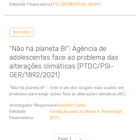
Entidade Financiadora:
EFIC-GRÜNENTHAL GRANT
EM CURSO
“Não há planeta B!”: Agência de
adolescentes face ao problema das
alterações climáticas (PTDC/PSI-
GER/1892/2021)
“Não há planeta B!” – Este é um dos slogans mais usados em
protestos para exigir ações face às alterações climáticas (AC).…
Investigador Responsável:
Jennifer Cunha
Entidade
Fundação para a Ciência e Tecnologia
Financiadora:
(FCT)
Paginação
Page 1
Próxima
››