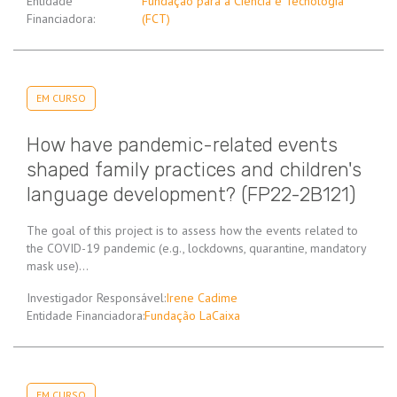
Entidade
Fundação para a Ciência e Tecnologia
Financiadora:
(FCT)
EM CURSO
How have pandemic-related events
shaped family practices and children's
language development? (FP22-2B121)
The goal of this project is to assess how the events related to
the COVID-19 pandemic (e.g., lockdowns, quarantine, mandatory
mask use)…
Investigador Responsável:
Irene Cadime
Entidade Financiadora:
Fundação LaCaixa
EM CURSO