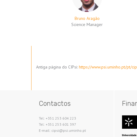
Bruno Aragão
Science Manager
Antiga página do CIPsi:
https://www.psi.uminho.pt/pt/cip
Contactos
Fina
Tel: +351 253 604 223
Tel: +351 253 601 397
E-mail: cipsi@psi.uminho.pt