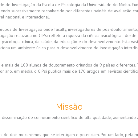
ade de Investigação da Escola de Psicologia da Universidade do Minho. F
sendo sucessivamente reconhecido por diferentes painéis de avaliação co
l nacional e internacional.
Grupos de Investigação onde faculty, investigadores de pós-doutoramento,
igação realizada no CIPsi reflete a riqueza da ciência psicológica - des
a psicologia clínica, da saúde, da educação e do desenvolvimento. Esta va
ciona um ambiente único para o desenvolvimento de investigação interdisc
s e mais de 100 alunos de doutoramento oriundos de 9 países diferentes.
r ano, em média, o CIPsi publica mais de 170 artigos em revistas científi
Missão
isseminação de conhecimento científico de alta qualidade, aumentando a
vés de dois mecanismos que se interligam e potenciam. Por um lado, pela