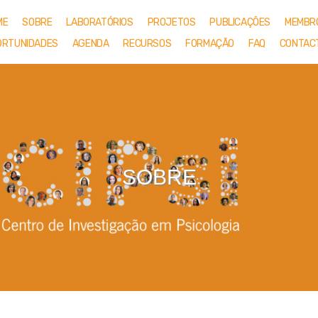
ME
SOBRE
LABORATÓRIOS
PROJETOS
PUBLICAÇÕES
MEMBR
ORTUNIDADES
AGENDA
RECURSOS
FORMAÇÃO
FAQ
CONTAC
SOBRE