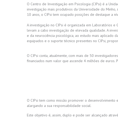
O Centro de Investigação em Psicologia (CIPsi) é a Unid
investigação mais produtivos da Universidade do Minho, 
10 anos, o CIPsi tem ocupado posições de destaque a níve
A investigação no CIPsi é organizada em Laboratórios e 
levam a cabo investigação de elevada qualidade. A invest
e da neurociência psicológica, ao estudo mais aplicado d
equipados e o suporte técnico presentes no CIPsi, propor
O CIPsi conta, atualmente, com mais de 50 investigadore
financiados num valor que ascende 4 milhões de euros. Po
O CIPsi tem como missão promover o desenvolvimento e d
alargando a sua responsabilidade social.
Este objetivo é, assim, duplo e pode ser alcançado atra