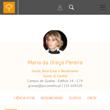
Passar
para
o
conteúdo
principal
.
Maria da Graça Pereira
Saúde, Bem-Estar e Rendimento
Saúde & Família
Campus de Gualtar - Edificio 14 - 1.74
gracep@psi.uminho.pt | 253 604228
CIÊNCIA VITAE
RESEARCHERID
SCOPUS
ORCID