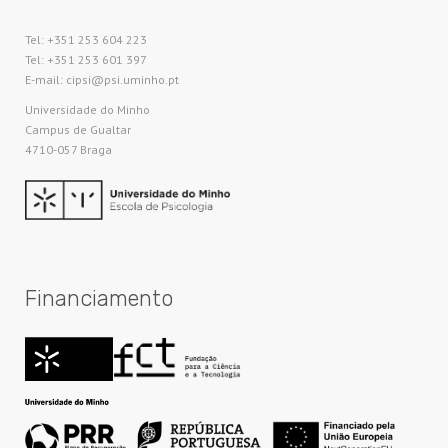
Tel: +351 253 604 223
Tel: +351 253 601 397
E-mail: cipsi@psi.uminho.pt
Universidade do Minho​
Campus de Gualtar
4710-057 Braga
Financiamento