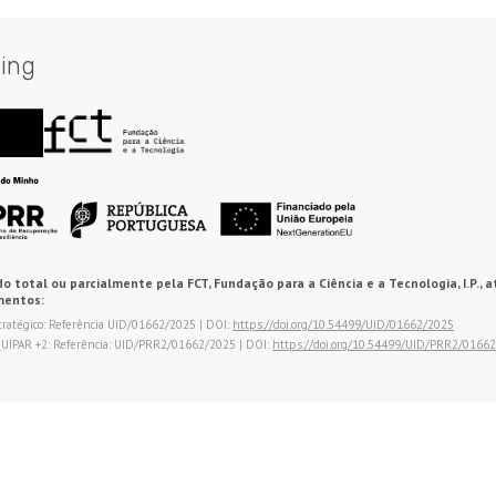
ing
o total ou parcialmente pela FCT, Fundação para a Ciência e a Tecnologia, I.P., a
mentos:
tratégico: Referência UID/01662/2025 | DOI:
https://doi.org/10.54499/UID/01662/2025
QUIPAR +2: Referência: UID/PRR2/01662/2025 | DOI:
https://doi.org/10.54499/UID/PRR2/0166