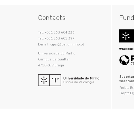
Contacts
Fund
Tel: +351 253 604 223
Tel: +351 253 601 397
E-mail: cipsi@psi.uminho.pt
Universidade do Minho​
Campus de Gualtar
4710-057 Braga
Suportad
financia
Projeto Es
Projeto E