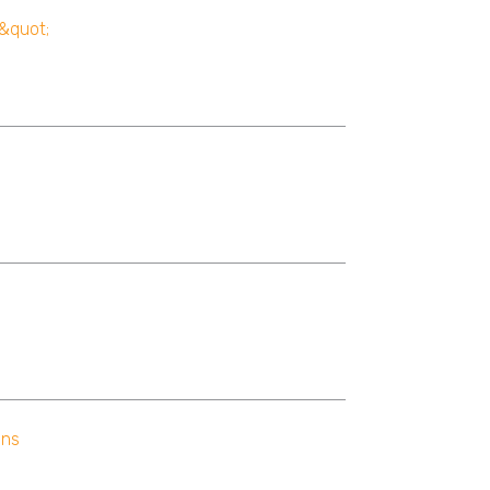
t&quot;
ons