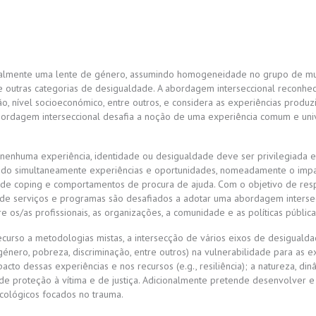
ipalmente uma lente de género, assumindo homogeneidade no grupo de mul
 e outras categorias de desigualdade.
A abordagem interseccional reconhec
ção, nível socioeconómico, entre outros, e considera as experiências produ
bordagem interseccional desafia a noção de uma experiência comum e univ
e nenhuma experiência, identidade ou desigualdade deve ser privilegiada
dando simultaneamente experiências e oportunidades, nomeadamente o impact
 de coping e comportamentos de procura de ajuda. Com o objetivo de resp
s de serviços e programas são desafiados a adotar uma abordagem intersec
s/as profissionais, as organizações, a comunidade e as políticas pública
curso a metodologias mistas, a intersecção de vários eixos de desigualdad
género, pobreza, discriminação, entre outros) na vulnerabilidade para as e
cto dessas experiências e nos recursos (e.g., resiliência); a natureza, din
as de proteção à vítima e de justiça. Adicionalmente pretende desenvolver 
cológicos focados no trauma.