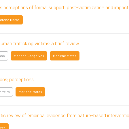
ims perceptions of formal support, post-victimization and impac
rlene Matos
man trafficking victims: a brief review
nho
Mariana Gonçalves
Marlene Matos
apos; perceptions
erreira
Marlene Matos
ic review of empirical evidence from nature-based interventi
lves