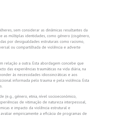
heres, sem considerar as dinâmicas resultantes da
e as múltiplas identidades, como género (cisgénero,
zidas por desigualdades estruturais como racismo,
ersal ou compartilhada de violência e adverte
 em relação a outra. Esta abordagem concebe que
o das experiências traumáticas na vida diária, na
onder às necessidades idiossincráticas e aos
cional informada pelo trauma e pela violência. Esta
s.
e (e.g., género, etnia, nível socioeconómico,
xperiências de vitimação de natureza interpessoal,
âmicas e impacto da violência estrutural e
e avaliar empiricamente a eficácia de programas de