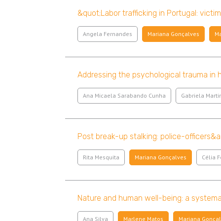
&quot;Labor trafficking in Portugal: vict
Angela Fernandes
Mariana Gonçalves
Ma
Addressing the psychological trauma in hu
Ana Micaela Sarabando Cunha
Gabriela Marti
Post break-up stalking: police-officers&
Rita Mesquita
Mariana Gonçalves
Célia F
Nature and human well-being: a systemat
Ana Silva
Marlene Matos
Mariana Gonça