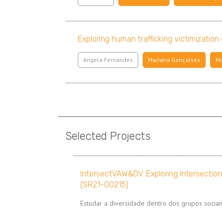
Exploring human trafficking victimization
Angela Fernandes
Mariana Gonçalves
Ma
Paginação
Selected Projects
IntersectVAW&DV. Exploring Intersectio
(SR21-00215)
Estudar a diversidade dentro dos grupos sociais