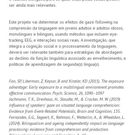
ser ainda mais relevantes.
Este projeto vai determinar os efeitos de gaze following na
comprensão da linguagem em jovens adultos e adultos idosos,
monolingues e bilingues, usando métodos que incluem eye-
tracking, EEG, e interações sociais reais. A investigação, que
integra a cognição social e o processamento da linguagem,
deverá ser relevante também para estratégias de abordagem
ao declínio da função linguística associado ao envelhecimento, e
políticas de apendizagem de segunda(s) língua(s).
Fan, SP, Liberman, Z, Keysar, B and Kinzler, KD (2015). The exposure
advantage: Early exposure to a multilingual environment promotes
effective communication. Psych. Science, 26, 1090–1097
Jachmann, T. K., Drenhaus, H., Staudte, M., & Crocker, M. W. (2019)
Influence of speakers’ gaze on situated language comprehension:
Evidence from Event-Related Potentials, Brain and Cognition, 135.
Fernandes, E.G., Segaert, K., Rahman, F., Wetterlin, A., & Wheeldon, L.
(2024). Bilingualism and ageing independently impact on language
processing: evidence from comprehension and production.