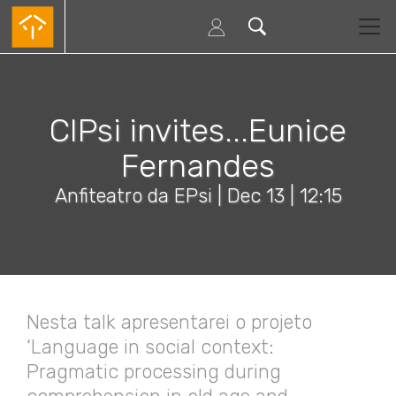
Skip
to
main
content
CIPsi invites...Eunice
Fernandes
Anfiteatro da EPsi |
Dec 13 | 12:15
Nesta talk apresentarei o projeto
‘Language in social context:
Pragmatic processing during