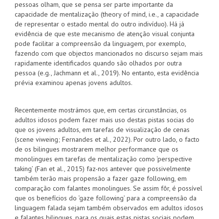
pessoas olham, que se pensa ser parte importante da
capacidade de mentalização (theory of mind, i.e., a capacidade
de representar o estado mental do outro indivíduo). Há já
evidência de que este mecanismo de atenção visual conjunta
pode facilitar a compreensão da linguagem, por exemplo,
fazendo com que objectos mancionados no discurso sejam mais
rapidamente identificados quando são olhados por outra
pessoa (e.g., Jachmann et al., 2019). No entanto, esta evidência
prévia examinou apenas jovens adultos.
Recentemente mostrámos que, em certas circunstâncias, os
adultos idosos podem fazer mais uso destas pistas socias do
que os jovens adultos, em tarefas de visualização de cenas
(scene viweing; Fernandes et al., 2022). Por outro lado, o facto
de os bilingues mostrarem melhor performance que os
monolingues em tarefas de mentalização como ‘perspective
taking’ (Fan et al., 2015) faz-nos antever que possivelmente
também terão mais propensão a fazer gaze following, em
comparação com falantes monolingues. Se assim fôr, é possível
que os benefícios do ‘gaze following’ para a compreensão da
linguagem falada sejam também observados em adultos idosos
e falantes bilingues, para os quais estas pistas sociais podem