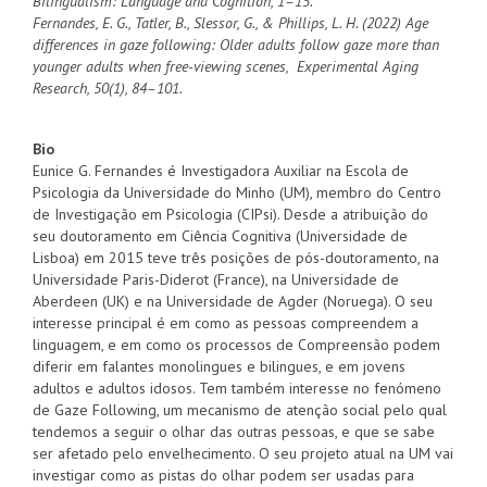
Bilingualism: Language and Cognition, 1–15.
Fernandes, E. G., Tatler, B., Slessor, G., & Phillips, L. H. (2022) Age
differences in gaze following: Older adults follow gaze more than
younger adults when free-viewing scenes, Experimental Aging
Research, 50(1), 84–101.
Bio
Eunice G. Fernandes é Investigadora Auxiliar na Escola de
Psicologia da Universidade do Minho (UM), membro do Centro
de Investigação em Psicologia (CIPsi). Desde a atribuição do
seu doutoramento em Ciência Cognitiva (Universidade de
Lisboa) em 2015 teve três posições de pós-doutoramento, na
Universidade Paris-Diderot (France), na Universidade de
Aberdeen (UK) e na Universidade de Agder (Noruega). O seu
interesse principal é em como as pessoas compreendem a
linguagem, e em como os processos de Compreensão podem
diferir em falantes monolingues e bilingues, e em jovens
adultos e adultos idosos. Tem também interesse no fenómeno
de Gaze Following, um mecanismo de atenção social pelo qual
tendemos a seguir o olhar das outras pessoas, e que se sabe
ser afetado pelo envelhecimento. O seu projeto atual na UM vai
investigar como as pistas do olhar podem ser usadas para