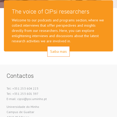
The voice of CIPsi researchers
Welcome to our podcasts and programs section, where we
collect interviews that offer perspectives and insights
directly from our researchers. Here, you can explore
enlightening interviews and discussions about the latest
research activities we are involved in.
Saiba mais
Contactos
Tel: +351 253 604 223
Tel: +351 253 601 397
E-mail: cipsi@psi.uminho.pt
Universidade do Minho​
Campus de Gualtar