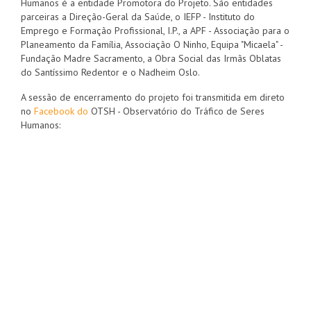
Humanos é a entidade Promotora do Projeto. São entidades
parceiras a
Direção-Geral da Saúde
, o
IEFP - Instituto do
Emprego e Formação Profissional, I.P.
, a
APF - Associação para o
Planeamento da Família
,
Associação O Ninho
,
Equipa "Micaela" -
Fundação Madre Sacramento
, a
Obra Social das Irmãs Oblatas
do Santíssimo Redentor
e o
Nadheim Oslo
.
A sessão de encerramento do projeto foi transmitida em direto
no
Facebook do
OTSH - Observatório do Tráfico de Seres
Humanos
: