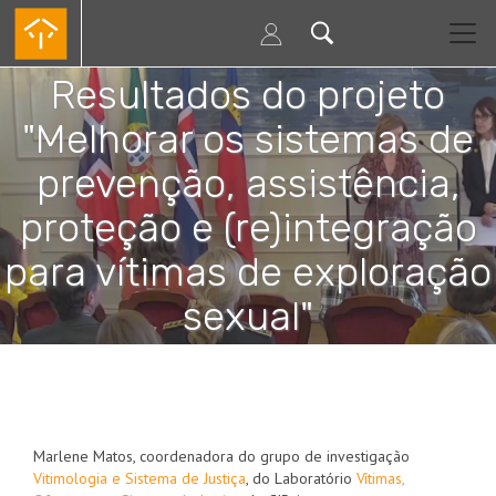
Passar
para
o
conteúdo
Resultados do projeto
principal
"Melhorar os sistemas de
prevenção, assistência,
proteção e (re)integração
para vítimas de exploração
sexual"
Paginação
Marlene Matos, coordenadora do grupo de investigação
Vitimologia e Sistema de Justiça
, do Laboratório
Vítimas,