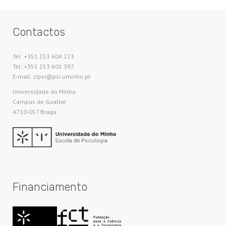
Contactos
Tel: +351 253 604 223
Tel: +351 253 601 397
E-mail: cipsi@psi.uminho.pt
Universidade do Minho​
Campus de Gualtar
4710-057 Braga
Financiamento