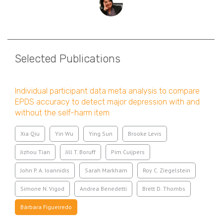
Selected Publications
Individual participant data meta analysis to compare
EPDS accuracy to detect major depression with and
without the self-harm item
Xia Qiu
Yin Wu
Ying Sun
Brooke Levis
Jizhou Tian
Jill T. Boruff
Pim Cuijpers
John P. A. Ioannidis
Sarah Markham
Roy C. Ziegelstein
Simone N. Vigod
Andrea Benedetti
Brett D. Thombs
Bárbara Figueiredo