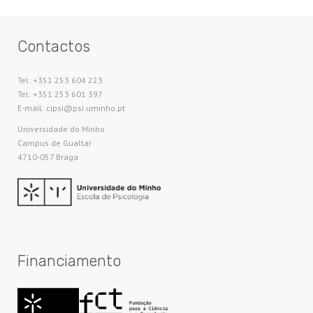
Contactos
Tel: +351 253 604 223
Tel: +351 253 601 397
E-mail: cipsi@psi.uminho.pt
Universidade do Minho​
Campus de Gualtar
4710-057 Braga
Financiamento