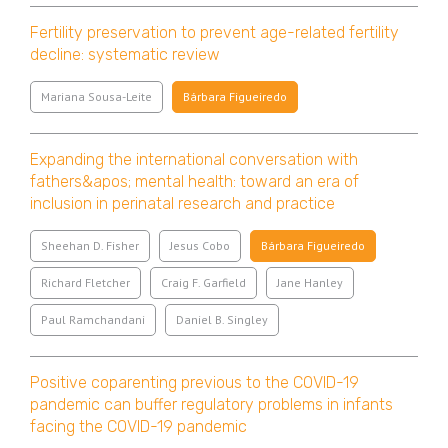
Fertility preservation to prevent age-related fertility
decline: systematic review
Mariana Sousa-Leite
Bárbara Figueiredo
Expanding the international conversation with
fathers&apos; mental health: toward an era of
inclusion in perinatal research and practice
Sheehan D. Fisher
Jesus Cobo
Bárbara Figueiredo
Richard Fletcher
Craig F. Garfield
Jane Hanley
Paul Ramchandani
Daniel B. Singley
Positive coparenting previous to the COVID-19
pandemic can buffer regulatory problems in infants
facing the COVID-19 pandemic