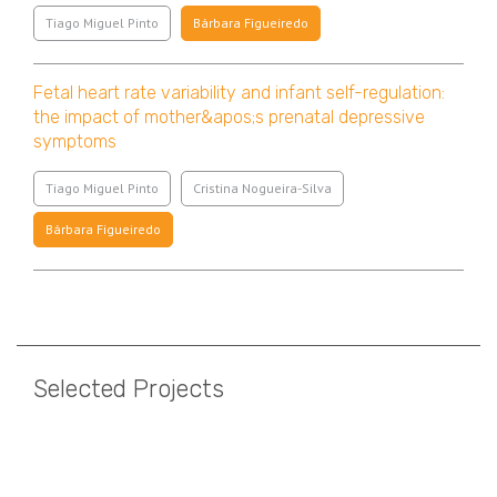
Tiago Miguel Pinto
Bárbara Figueiredo
Fetal heart rate variability and infant self-regulation:
the impact of mother&apos;s prenatal depressive
symptoms
Tiago Miguel Pinto
Cristina Nogueira-Silva
Bárbara Figueiredo
Paginação
Selected Projects
Paginação