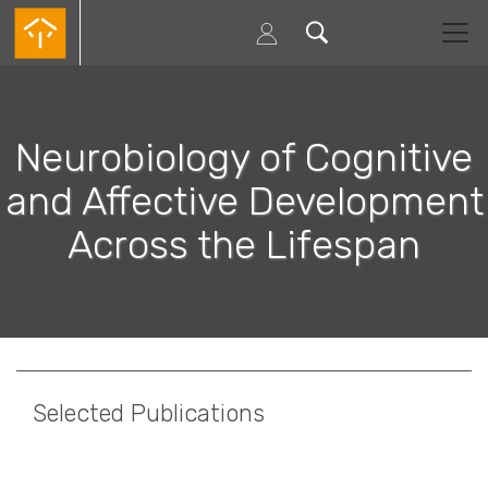
Passar
para
o
conteúdo
principal
Neurobiology of Cognitive
and Affective Development
Across the Lifespan
Selected Publications
Paginação