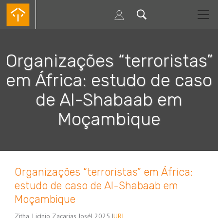
Passar
para
o
conteúdo
principal
Organizações “terroristas”
em África: estudo de caso
de Al-Shabaab em
Moçambique
Organizações “terroristas” em África:
estudo de caso de Al-Shabaab em
Moçambique
Zitha, Licínio Zacarias José
| 2025 |
URI