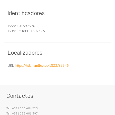
Identificadores
ISSN: 101697376
ISBN: urn:tid:101697376
Localizadores
URL:
https://hdl.handle.net/1822/95345
Contactos
Tel: +351 253 604 223
Tel: +351 253 601 397