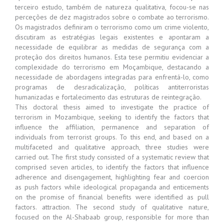
terceiro estudo, também de natureza qualitativa, focou-se nas
perceções de dez magistrados sobre o combate ao terrorismo.
Os magistrados definiram o terrorismo como um crime violento,
discutiram as estratégias legais existentes e apontaram a
necessidade de equilibrar as medidas de segurança com a
proteção dos direitos humanos. Esta tese permitiu evidenciar a
complexidade do terrorismo em Moçambique, destacando a
necessidade de abordagens integradas para enfrentá-lo, como
programas de desradicalização, políticas antiterroristas
humanizadas e fortalecimento das estruturas de reintegração.
This doctoral thesis aimed to investigate the practice of
terrorism in Mozambique, seeking to identify the factors that
influence the affiliation, permanence and separation of
individuals from terrorist groups. To this end, and based on a
multifaceted and qualitative approach, three studies were
carried out. The first study consisted of a systematic review that
comprised seven articles, to identify the factors that influence
adherence and disengagement, highlighting fear and coercion
as push factors while ideological propaganda and enticements
on the promise of financial benefits were identified as pull
factors. attraction. The second study of qualitative nature,
focused on the Al-Shabaab group, responsible for more than