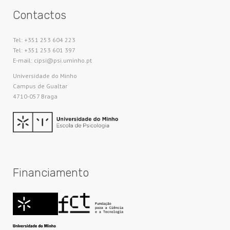
Contactos
Tel: +351 253 604 223
Tel: +351 253 601 397
E-mail: cipsi@psi.uminho.pt
Universidade do Minho​
Campus de Gualtar
4710-057 Braga
Financiamento