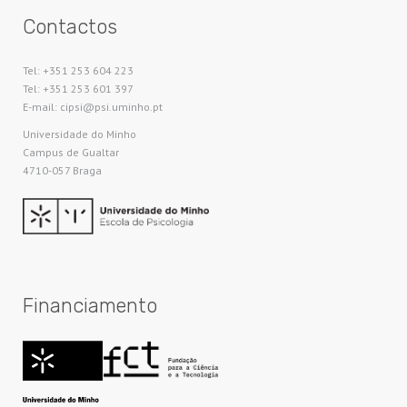
Contactos
Tel: +351 253 604 223
Tel: +351 253 601 397
E-mail: cipsi@psi.uminho.pt
Universidade do Minho​
Campus de Gualtar
4710-057 Braga
Financiamento