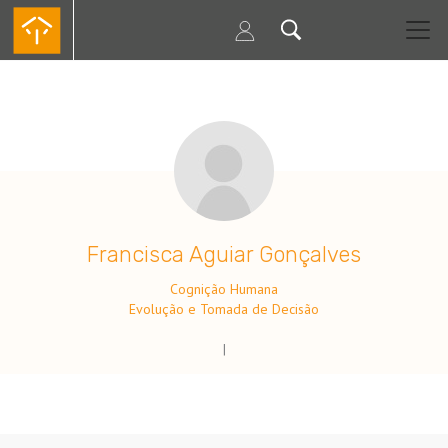
Passar
para
o
conteúdo
principal
.
Francisca Aguiar Gonçalves
Cognição Humana
Evolução e Tomada de Decisão
|